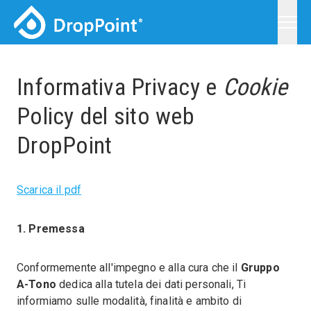
Informativa Privacy e
Cookie
Chi siamo
VERIFICA
PAGAMENTI
Policy del sito web
SERVIZI
Prenota bollettino
I nostri servizi
DropPoint
Prenota F24
Servizi di pagamento
Ricariche
Scarica il pdf
Login
Clienti Business
Biglietteria
Login
Clienti Consumer
1. Premessa
Affiliazione
DropPOS
Conformemente all'impegno e alla cura che il
Gruppo
A-Tono
dedica alla tutela dei dati personali, Ti
News
informiamo sulle modalità, finalità e ambito di