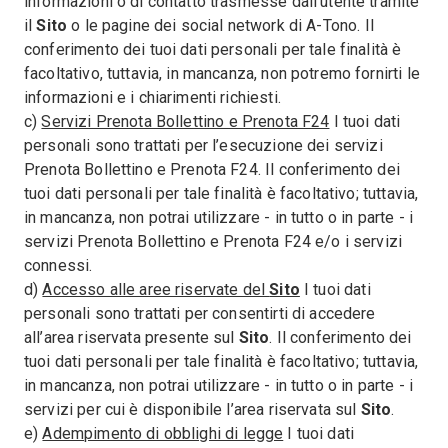
informazioni o di contatto trasmesse dall’utente tramite
il
Sito
o le pagine dei social network di A-Tono. Il
conferimento dei tuoi dati personali per tale finalità è
facoltativo, tuttavia, in mancanza, non potremo fornirti le
informazioni e i chiarimenti richiesti.
c)
Servizi Prenota Bollettino e Prenota F24
I tuoi dati
personali sono trattati per l’esecuzione dei servizi
Prenota Bollettino e Prenota F24. Il conferimento dei
tuoi dati personali per tale finalità è facoltativo; tuttavia,
in mancanza, non potrai utilizzare - in tutto o in parte - i
servizi Prenota Bollettino e Prenota F24 e/o i servizi
connessi.
d)
Accesso alle aree riservate del
Sito
I tuoi dati
personali sono trattati per consentirti di accedere
all’area riservata presente sul
Sito
. Il conferimento dei
tuoi dati personali per tale finalità è facoltativo; tuttavia,
in mancanza, non potrai utilizzare - in tutto o in parte - i
servizi per cui è disponibile l’area riservata sul
Sito
.
e)
Adempimento di obblighi di legge
I tuoi dati