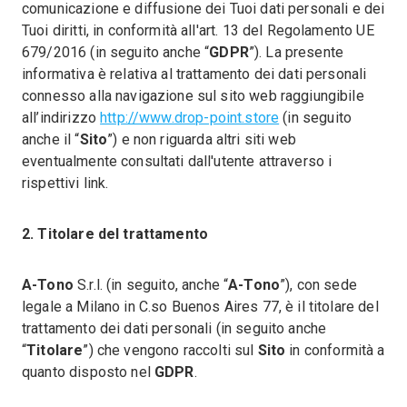
comunicazione e diffusione dei Tuoi dati personali e dei
Punti vendita
Tuoi diritti, in conformità all'art. 13 del Regolamento UE
Contatti
679/2016 (in seguito anche “
GDPR
”). La presente
informativa è relativa al trattamento dei dati personali
connesso alla navigazione sul sito web raggiungibile
all’indirizzo
http://www.drop-point.store
(in seguito
anche il “
Sito
”) e non riguarda altri siti web
eventualmente consultati dall'utente attraverso i
rispettivi link.
2. Titolare del trattamento
A-Tono
S.r.l. (in seguito, anche “
A-Tono
”), con sede
legale a Milano in C.so Buenos Aires 77, è il titolare del
trattamento dei dati personali (in seguito anche
“
Titolare
”) che vengono raccolti sul
Sito
in conformità a
quanto disposto nel
GDPR
.