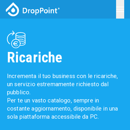
Chi siamo
VERIFICA
PAGAMENTI
SERVIZI
Ricariche
Prenota bollettino
I nostri servizi
Prenota F24
Servizi di pagamento
Ricariche
Incrementa il tuo business con le ricariche,
Login
Clienti Business
Biglietteria
un servizio estremamente richiesto dal
pubblico.
Login
Clienti Consumer
Affiliazione
Per te un vasto catalogo, sempre in
costante aggiornamento, disponibile in una
DropPOS
sola piattaforma accessibile da PC.
News